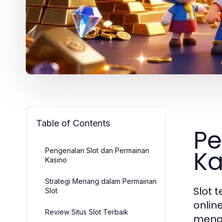
Table of Contents
Pe
Ka
Pengenalan Slot dan Permainan
Kasino
Strategi Menang dalam Permainan
Slot 
Slot
onlin
Review Situs Slot Terbaik
menaw