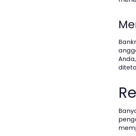
Me
Bankr
angga
Anda,
ditet
Re
Banya
penga
memp