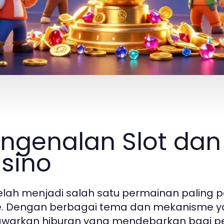
ngenalan Slot da
sino
telah menjadi salah satu permainan paling p
e. Dengan berbagai tema dan mekanisme ya
arkan hiburan yang mendebarkan bagi pe