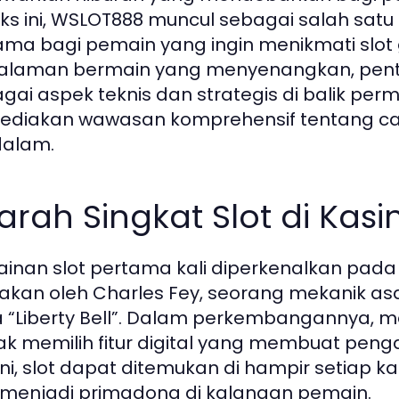
ks ini, WSLOT888 muncul sebagai salah satu
ama bagi pemain yang ingin menikmati slot 
alaman bermain yang menyenangkan, pent
gai aspek teknis dan strategis di balik perma
diakan wawasan komprehensif tentang cara 
alam.
arah Singkat Slot di Kasi
inan slot pertama kali diperkenalkan pada 
takan oleh Charles Fey, seorang mekanik as
“Liberty Bell”. Dalam perkembangannya, me
k memilih fitur digital yang membuat pen
ini, slot dapat ditemukan di hampir setiap ka
 menjadi primadona di kalangan pemain.