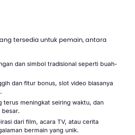
 yang tersedia untuk pemain, antara
gan dan simbol tradisional seperti buah-
gih dan fitur bonus, slot video biasanya
.
 terus meningkat seiring waktu, dan
 besar.
rasi dari film, acara TV, atau cerita
alaman bermain yang unik.