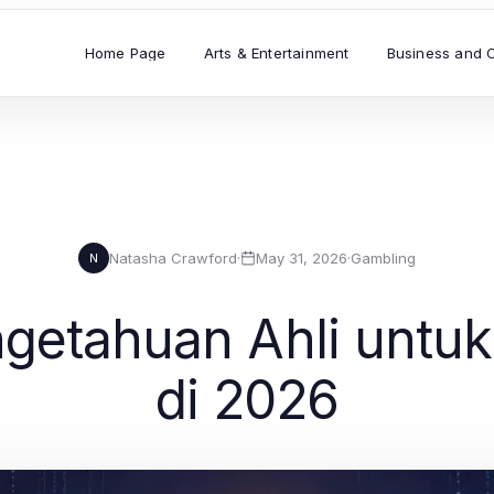
Home Page
Arts & Entertainment
Business and 
Natasha Crawford
·
May 31, 2026
·
Gambling
N
ngetahuan Ahli untu
di 2026