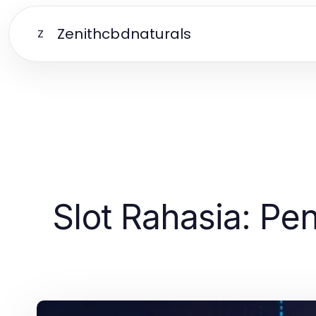
Zenithcbdnaturals
Z
Slot Rahasia: Pe